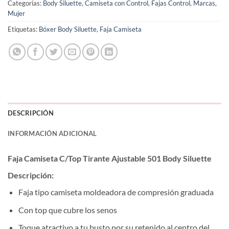
Categorías:
Body Siluette
,
Camiseta con Control
,
Fajas Control
,
Marcas
,
Mujer
Etiquetas:
Bóxer Body Siluette
,
Faja Camiseta
DESCRIPCIÓN
INFORMACIÓN ADICIONAL
Faja Camiseta C/Top Tirante Ajustable 501 Body Siluette
Descripción:
Faja tipo camiseta moldeadora de compresión graduada
Con top que cubre los senos
Toque atractivo a tu busto por su retenido al centro del