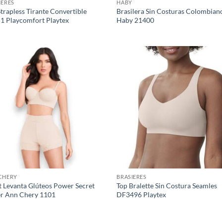
IERES
HABY
Strapless Tirante Convertible
Brasilera Sin Costuras Colombian
1 Playcomfort Playtex
Haby 21400
CHERY
BRASIERES
t Levanta Glúteos Power Secret
Top Bralette Sin Costura Seamles
r Ann Chery 1101
DF3496 Playtex