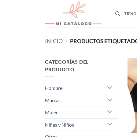
Skip
to
TIEND
content
INICIO
/
PRODUCTOS ETIQUETADO
CATEGORÍAS DEL
PRODUCTO
Hombre
Marcas
Mujer
Niñas y Niños
Otros