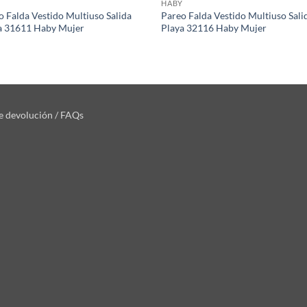
HABY
o Falda Vestido Multiuso Salida
Pareo Falda Vestido Multiuso Sali
a 31611 Haby Mujer
Playa 32116 Haby Mujer
de devolución / FAQs