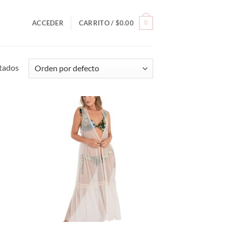
0
ACCEDER
CARRITO /
$
0.00
ltados