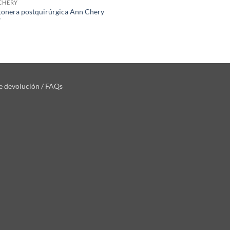
CHERY
onera postquirúrgica Ann Chery
7
de devolución / FAQs