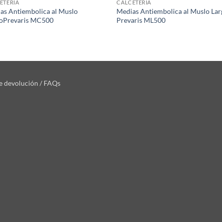
ETERIA
CALCETERIA
as Antiembolica al Muslo
Medias Antiembolica al Muslo La
oPrevaris MC500
Prevaris ML500
de devolución / FAQs