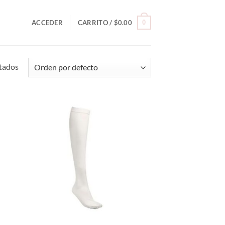
0
ACCEDER
CARRITO /
$
0.00
ltados