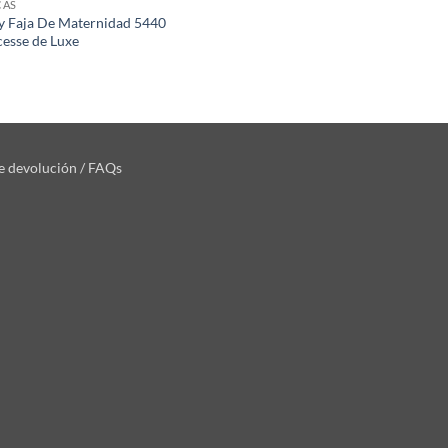
CAS
y Faja De Maternidad 5440
cesse de Luxe
de devolución / FAQs