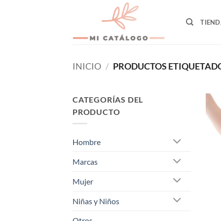
Skip
to
TIEND
content
INICIO
/
PRODUCTOS ETIQUETAD
CATEGORÍAS DEL
PRODUCTO
Hombre
Marcas
Mujer
Niñas y Niños
Otros