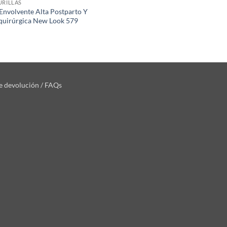
URILLAS
 Envolvente Alta Postparto Y
quirúrgica New Look 579
de devolución / FAQs