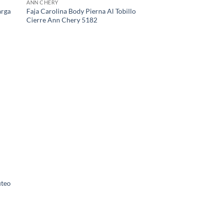
ANN CHERY
arga
Faja Carolina Body Pierna Al Tobillo
Cierre Ann Chery 5182
úteo