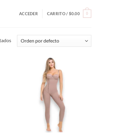
0
ACCEDER
CARRITO /
$
0.00
ltados