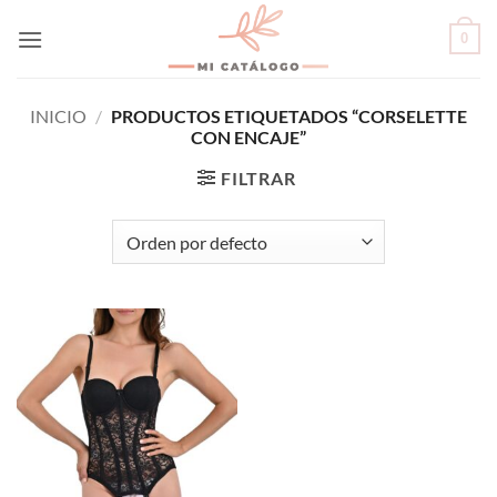
Skip
0
to
content
INICIO
/
PRODUCTOS ETIQUETADOS “CORSELETTE
CON ENCAJE”
FILTRAR