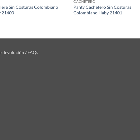
CACHETERO
ilera Sin Costuras Colombiano
Panty Cachetero Sin Costuras
 21400
Colombiano Haby 21401
de devolución / FAQs