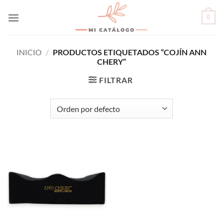
Skip
0
to
content
INICIO
/
PRODUCTOS ETIQUETADOS “COJÍN ANN
CHERY”
FILTRAR