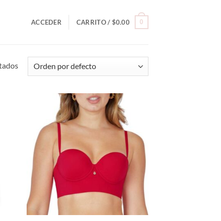
0
ACCEDER
CARRITO /
$
0.00
ltados