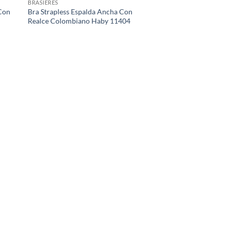
BRASIERES
Con
Bra Strapless Espalda Ancha Con
Realce Colombiano Haby 11404