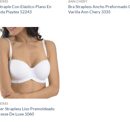
IERES
ANN CHERY
Straple Con Elástico Plano En
Bra Strapless Ancho Preformado 
lda Playtex 52243
Varilla Ann Chery 3335
IERES
ier Strapless Liso Premoldeado
cesse De Luxe 1060