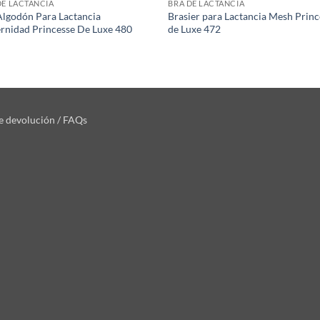
DE LACTANCIA
BRA DE LACTANCIA
Algodón Para Lactancia
Brasier para Lactancia Mesh Princ
rnidad Princesse De Luxe 480
de Luxe 472
de devolución / FAQs