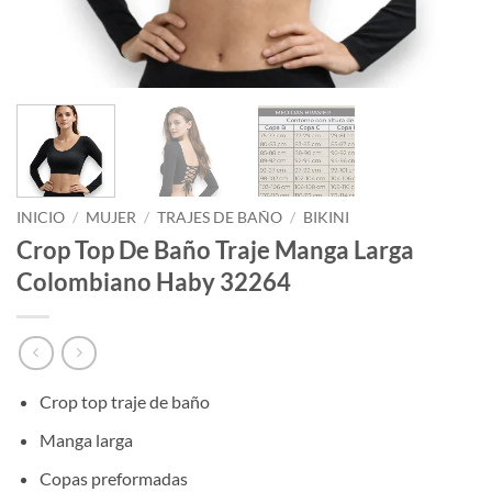
INICIO
/
MUJER
/
TRAJES DE BAÑO
/
BIKINI
Crop Top De Baño Traje Manga Larga
Colombiano Haby 32264
Crop top traje de baño
Manga larga
Copas preformadas