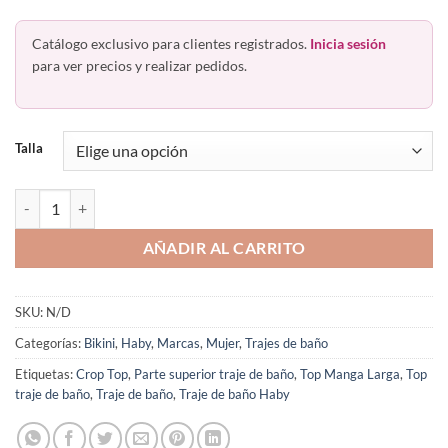
Catálogo exclusivo para clientes registrados.
Inicia sesión
para ver precios y realizar pedidos.
Talla
Crop Top De Baño Traje Manga Larga Colombiano Haby 32264 cantid
AÑADIR AL CARRITO
SKU:
N/D
Categorías:
Bikini
,
Haby
,
Marcas
,
Mujer
,
Trajes de baño
Etiquetas:
Crop Top
,
Parte superior traje de baño
,
Top Manga Larga
,
Top
traje de baño
,
Traje de baño
,
Traje de baño Haby