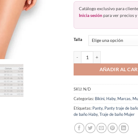
Catálogo exclusivo para cliente
Inicia sesión
para ver precios y 
Talla
Panty De Baño Traje Parte Baja P
AÑADIR AL CAR
SKU:
N/D
Categorías:
Bikini
,
Haby
,
Marcas
,
Mu
Etiquetas:
Panty
,
Panty traje de bañ
de baño Haby
,
Traje de baño Mujer