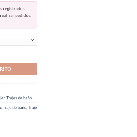
s registrados.
realizar pedidos.
rotección Solar Haby 32163 cantidad
RITO
jer
,
Trajes de baño
o
,
Traje de baño
,
Traje