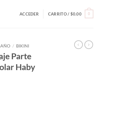
0
ACCEDER
CARRITO /
$
0.00
 BAÑO
/
BIKINI
aje Parte
Solar Haby