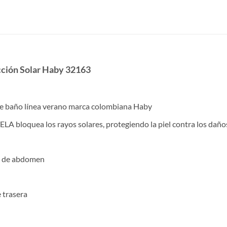
cción Solar Haby 32163
 de baño línea verano marca colombiana Haby
A bloquea los rayos solares, protegiendo la piel contra los daños 
ve de abdomen
e trasera