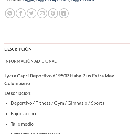
Etiquetas:
Leggin
,
Leggins Deportivos
,
Leggins Haby
DESCRIPCIÓN
INFORMACIÓN ADICIONAL
Lycra Capri Deportivo 61950P Haby Plus Extra Maxi
Colombiano
Descripción:
Deportivo / Fitness / Gym / Gimnasio / Sports
Fajón ancho
Talle medio
Refuerzo en entrepierna