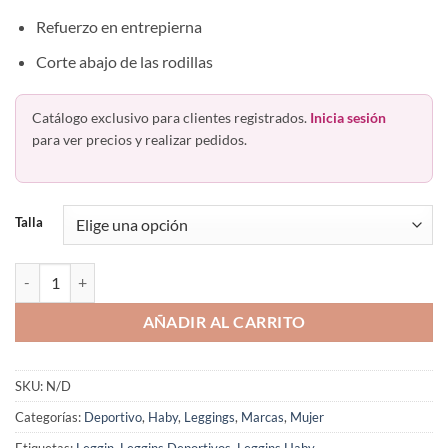
Refuerzo en entrepierna
Corte abajo de las rodillas
Catálogo exclusivo para clientes registrados.
Inicia sesión
para ver precios y realizar pedidos.
Talla
Lycra Capri Deportivo 61950P Haby Plus Extra Maxi Colombiano can
AÑADIR AL CARRITO
SKU:
N/D
Categorías:
Deportivo
,
Haby
,
Leggings
,
Marcas
,
Mujer