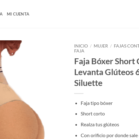
A
MI CUENTA
INICIO
/
MUJER
/
FAJAS CON
FAJA
Faja Bóxer Short 
Levanta Glúteos
Siluette
Faja tipo bóxer
Short corto
Realza tus glúteos
Con orificio por donde sale 