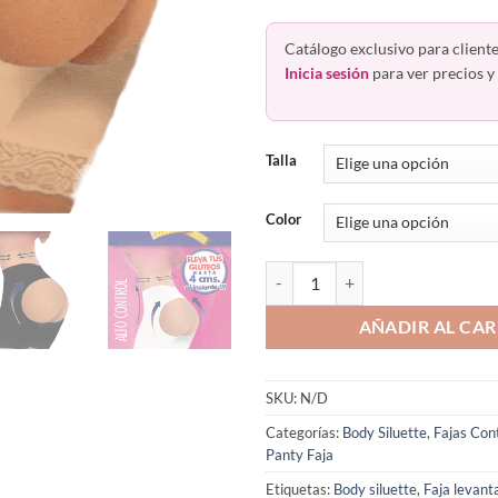
Catálogo exclusivo para cliente
Inicia sesión
para ver precios y 
Talla
Color
Faja Bóxer Short Corto Levanta G
AÑADIR AL CAR
SKU:
N/D
Categorías:
Body Siluette
,
Fajas Con
Panty Faja
Etiquetas:
Body siluette
,
Faja levant