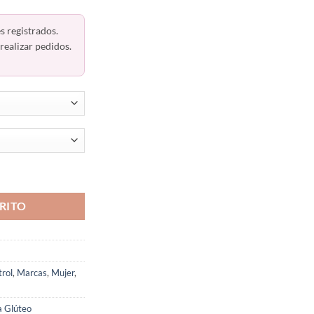
s registrados.
realizar pedidos.
lúteos 6002 Body Siluette cantidad
RITO
trol
,
Marcas
,
Mujer
,
a Glúteo