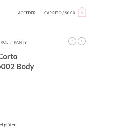
0
ACCEDER
CARRITO /
$
0.00
TROL
/
PANTY
Corto
 6002 Body
el glúteo