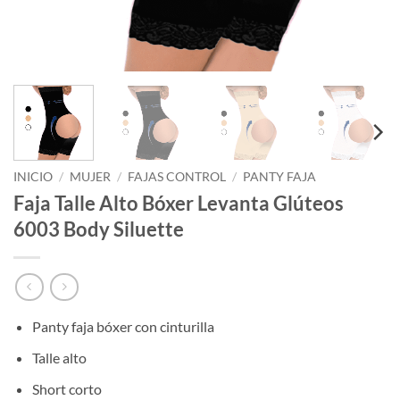
INICIO
/
MUJER
/
FAJAS CONTROL
/
PANTY FAJA
Faja Talle Alto Bóxer Levanta Glúteos
6003 Body Siluette
Panty faja bóxer con cinturilla
Talle alto
Short corto