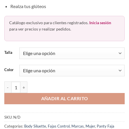
Realza tus glúteos
Catálogo exclusivo para clientes registrados.
Inicia sesión
para ver precios y realizar pedidos.
Talla
Color
Faja Talle Alto Bóxer Levanta Glúteos 6003 Body Siluette cantidad
AÑADIR AL CARRITO
SKU:
N/D
Categorías:
Body Siluette
,
Fajas Control
,
Marcas
,
Mujer
,
Panty Faja