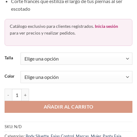
Corte francés que estiliza el largo de tus piernas al ser
escotado
Catálogo exclusivo para clientes registrados.
Inicia sesión
para ver precios y realizar pedidos.
Talla
Color
Faja Body Francés Senos Libres Y Tirantes Body Siluette 1003 cantida
AÑADIR AL CARRITO
SKU:
N/D
Categorías:
Body Siluette
,
Fajas Control
,
Marcas
,
Mujer
,
Panty Faja