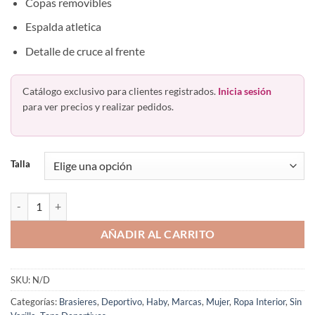
Copas removibles
Espalda atletica
Detalle de cruce al frente
Catálogo exclusivo para clientes registrados.
Inicia sesión
para ver precios y realizar pedidos.
Talla
Bra Top Deportivo Largo microfibra 62257 Haby cantidad
AÑADIR AL CARRITO
SKU:
N/D
Categorías:
Brasieres
,
Deportivo
,
Haby
,
Marcas
,
Mujer
,
Ropa Interior
,
Sin