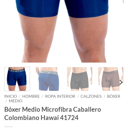
INICIO
/
HOMBRE
/
ROPA INTERIOR
/
CALZONES
/
BÓXER
/
MEDIO
Bóxer Medio Microfibra Caballero
Colombiano Hawai 41724