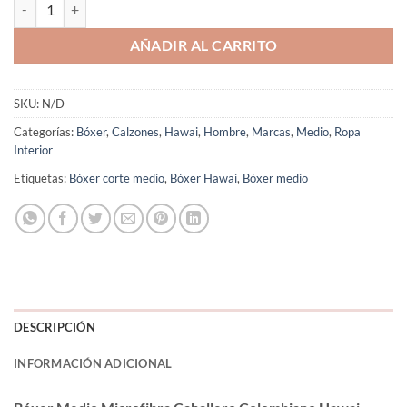
Bóxer Medio Microfibra Caballero Colombiano Hawai 41724 cantida
AÑADIR AL CARRITO
SKU:
N/D
Categorías:
Bóxer
,
Calzones
,
Hawai
,
Hombre
,
Marcas
,
Medio
,
Ropa
Interior
Etiquetas:
Bóxer corte medio
,
Bóxer Hawai
,
Bóxer medio
DESCRIPCIÓN
INFORMACIÓN ADICIONAL