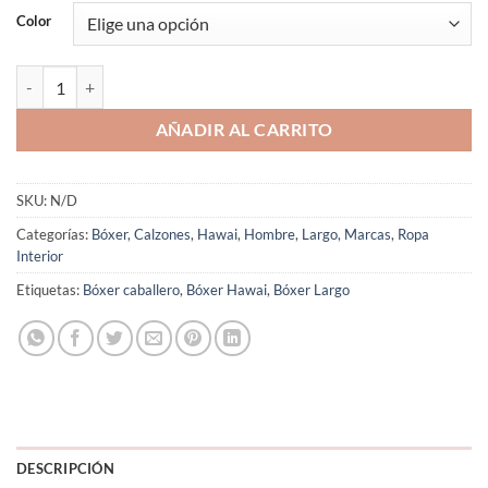
Color
Bóxer Largo Liso Microfibra Caballero Colombiano Hawai 41852 cant
AÑADIR AL CARRITO
SKU:
N/D
Categorías:
Bóxer
,
Calzones
,
Hawai
,
Hombre
,
Largo
,
Marcas
,
Ropa
Interior
Etiquetas:
Bóxer caballero
,
Bóxer Hawai
,
Bóxer Largo
DESCRIPCIÓN