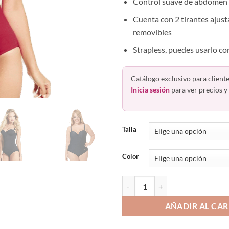
Control suave de abdomen
Cuenta con 2 tirantes ajust
removibles
Strapless, puedes usarlo con
Catálogo exclusivo para cliente
Inicia sesión
para ver precios y 
Talla
Color
Traje De Baño Mujer Completo St
AÑADIR AL CAR