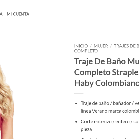
A
MI CUENTA
INICIO
/
MUJER
/
TRAJES DE
COMPLETO
Traje De Baño Mu
Completo Strapl
Haby Colombian
Traje de baño / bañador / v
línea Verano marca colomb
Corte enterizo / entero / c
pieza