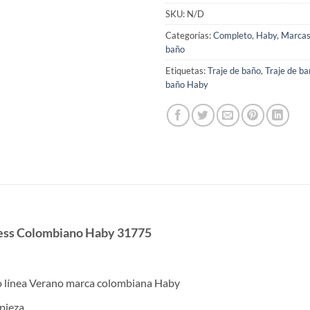
SKU:
N/D
Categorías:
Completo
,
Haby
,
Marca
baño
Etiquetas:
Traje de baño
,
Traje de b
baño Haby
less Colombiano Haby 31775
ño línea Verano marca colombiana Haby
 pieza