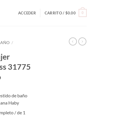
0
ACCEDER
CARRITO /
$
0.00
 BAÑO
/
jer
ess 31775
o
estido de baño
iana Haby
ompleto / de 1