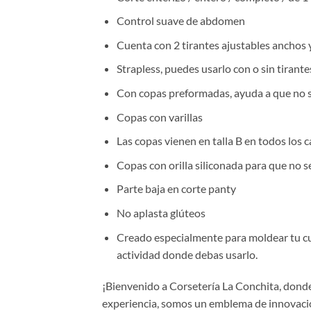
Control suave de abdomen
Cuenta con 2 tirantes ajustables anchos 
Strapless, puedes usarlo con o sin tirante
Con copas preformadas, ayuda a que no 
Copas con varillas
Las copas vienen en talla B en todos los 
Copas con orilla siliconada para que no s
Parte baja en corte panty
No aplasta glúteos
Creado especialmente para moldear tu cuerp
actividad donde debas usarlo.
¡Bienvenido a Corsetería La Conchita, donde 
experiencia, somos un emblema de innovación