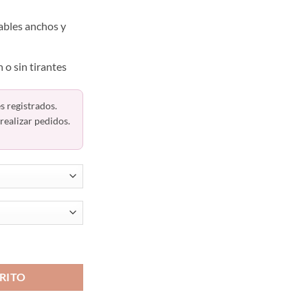
ables anchos y
 o sin tirantes
s registrados.
realizar pedidos.
rapless 31775 Haby Colombiano cantidad
RITO