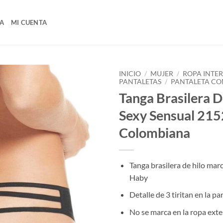
A
MI CUENTA
INICIO
/
MUJER
/
ROPA INTE
PANTALETAS
/
PANTALETA CO
Tanga Brasilera D
Sexy Sensual 21
Colombiana
Tanga brasilera de hilo ma
Haby
Detalle de 3 tiritan en la pa
No se marca en la ropa exte