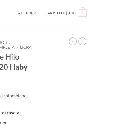
0
ACCEDER
CARRITO /
$
0.00
RIOR
/
MPLETA
/
LICRA
e Hilo
520 Haby
rca colombiana
rte trasera
rior