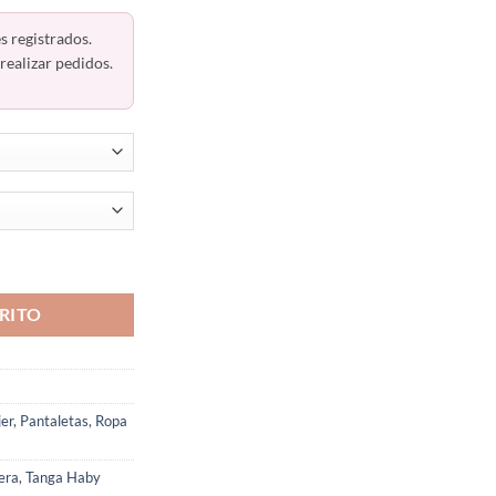
s registrados.
realizar pedidos.
nsual 21520 Haby Colombiana cantidad
RITO
er
,
Pantaletas
,
Ropa
era
,
Tanga Haby