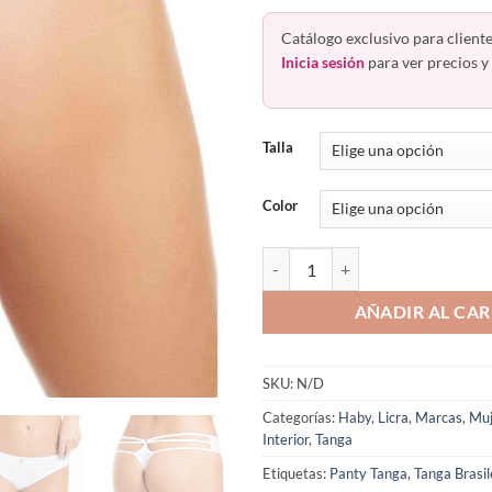
Catálogo exclusivo para cliente
Inicia sesión
para ver precios y 
Talla
Color
Tanga Brasilera De Hilo Sexy Se
AÑADIR AL CAR
SKU:
N/D
Categorías:
Haby
,
Licra
,
Marcas
,
Muj
Interior
,
Tanga
Etiquetas:
Panty Tanga
,
Tanga Brasil