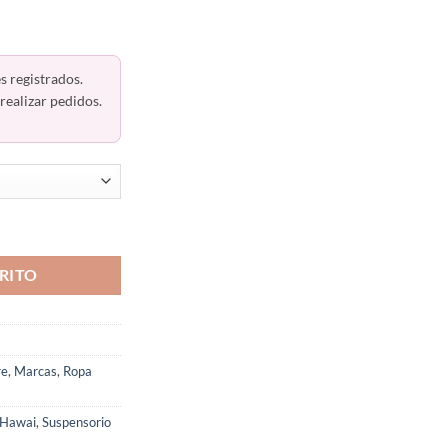
s registrados.
realizar pedidos.
olombiano Hombre Hawai 41946 cantidad
RITO
re
,
Marcas
,
Ropa
 Hawai
,
Suspensorio