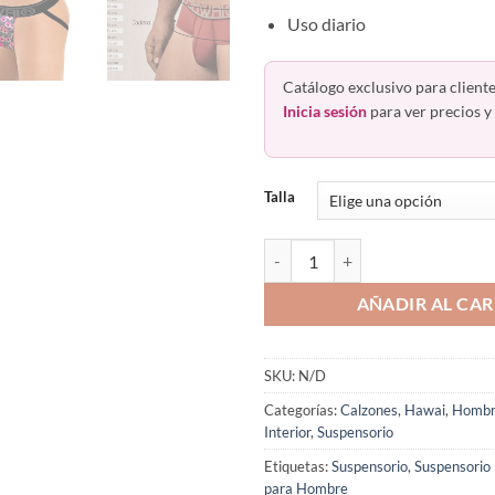
Uso diario
Catálogo exclusivo para cliente
Inicia sesión
para ver precios y 
Talla
Suspensorio Pack 2 Jockstrap C
AÑADIR AL CAR
SKU:
N/D
Categorías:
Calzones
,
Hawai
,
Homb
Interior
,
Suspensorio
Etiquetas:
Suspensorio
,
Suspensorio
para Hombre