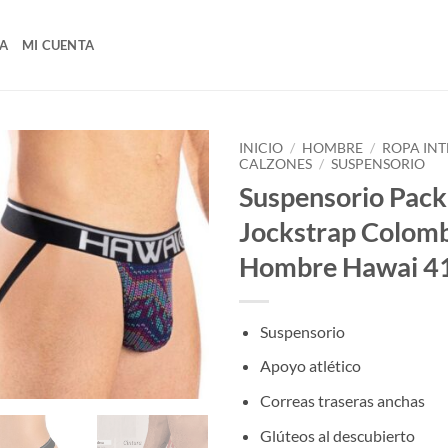
A
MI CUENTA
INICIO
/
HOMBRE
/
ROPA INT
CALZONES
/
SUSPENSORIO
Suspensorio Pack
Jockstrap Colom
Hombre Hawai 4
Suspensorio
Apoyo atlético
Correas traseras anchas
Glúteos al descubierto