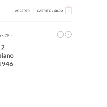
0
ACCEDER
CARRITO /
$
0.00
ERIOR
/
 2
biano
1946