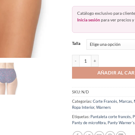
Catálogo exclusivo para cliente
Inicia sesión
para ver precios y 
Talla
Panty Frances Microfibra Suave 
AÑADIR AL CAR
SKU:
N/D
Categorías:
Corte Francés
,
Marcas
,
Ropa Interior
,
Warners
Etiquetas:
Pantaleta corte francés
,
P
Panty de microfibra
,
Panty Warner´s