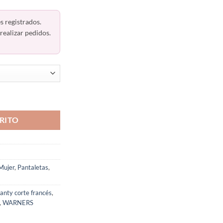
s registrados.
realizar pedidos.
Mujer No Pinching Warner´s 5138j cantidad
RITO
Mujer
,
Pantaletas
,
anty corte francés
,
,
WARNERS