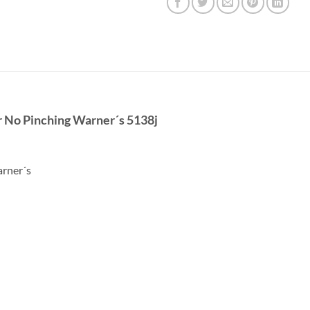
r No Pinching Warner´s 5138j
arner´s