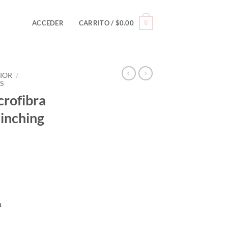
0
ACCEDER
CARRITO /
$
0.00
RIOR
/
S
crofibra
inching
a