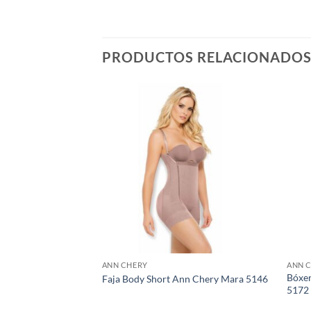
PRODUCTOS RELACIONADO
ANN CHERY
ANN 
de Lujo Ann Chery
Bóxer
Faja Body Short Ann Chery Mara 5146
5172