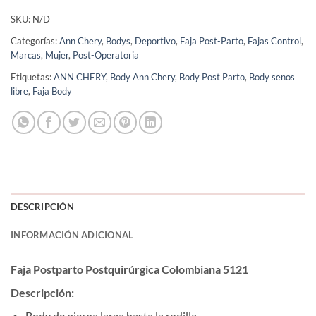
SKU:
N/D
Categorías:
Ann Chery
,
Bodys
,
Deportivo
,
Faja Post-Parto
,
Fajas Control
,
Marcas
,
Mujer
,
Post-Operatoria
Etiquetas:
ANN CHERY
,
Body Ann Chery
,
Body Post Parto
,
Body senos
libre
,
Faja Body
DESCRIPCIÓN
INFORMACIÓN ADICIONAL
Faja Postparto Postquirúrgica Colombiana 5121
Descripción:
Body de pierna larga hasta la rodilla