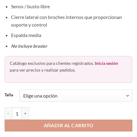
Senos / busto libre
Cierre lateral con broches internos que proporcionan
soporte y control
Espalda media
No incluye brasier
Catálogo exclusivo para clientes registrados.
Inicia sesión
para ver precios y realizar pedidos.
Talla
Faja Postparto Postquirúrgica Colombiana 5121 Brigitte Ann Chery c
AÑADIR AL CARRITO