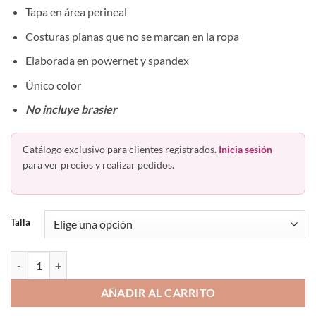
Tapa en área perineal
Costuras planas que no se marcan en la ropa
Elaborada en powernet y spandex
Único color
No incluye brasier
Catálogo exclusivo para clientes registrados.
Inicia sesión
para ver precios y realizar pedidos.
Talla
Faja Postparto 5177 Postquirúrgica Colombiana Angelique Ann Chery
AÑADIR AL CARRITO