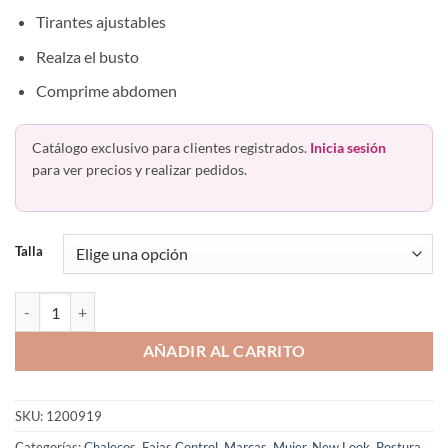
Tirantes ajustables
Realza el busto
Comprime abdomen
Catálogo exclusivo para clientes registrados.
Inicia sesión
para ver precios y realizar pedidos.
Talla
Chaleco Modelador Corrector De Postura Espalda New Look 919 cant
AÑADIR AL CARRITO
SKU:
1200919
Categorías:
Chalecos
,
Fajas Control
,
Marcas
,
Mujer
,
New Look
,
Postura