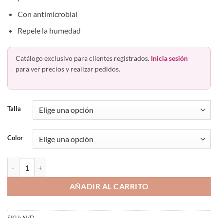
Con antimicrobial
Repele la humedad
Catálogo exclusivo para clientes registrados.
Inicia sesión
para ver precios y realizar pedidos.
Talla
Color
Calcetín 3/4 Dama Pie Diabético Afelpado Prevent Mujer cantidad
AÑADIR AL CARRITO