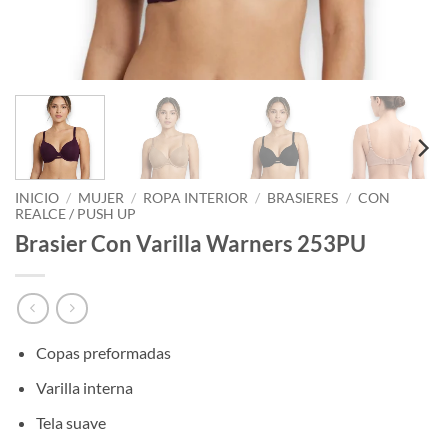
INICIO
/
MUJER
/
ROPA INTERIOR
/
BRASIERES
/
CON
REALCE / PUSH UP
Brasier Con Varilla Warners 253PU
Copas preformadas
Varilla interna
Tela suave