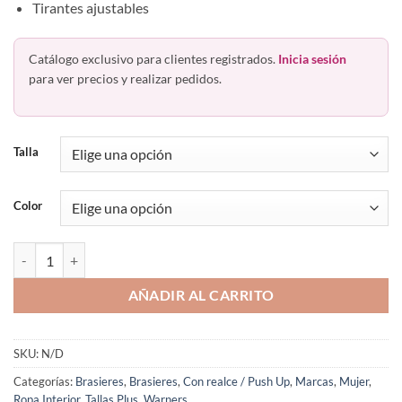
Tirantes ajustables
Catálogo exclusivo para clientes registrados.
Inicia sesión
para ver precios y realizar pedidos.
Talla
Color
Brasier Con Varilla Warners 253PU cantidad
AÑADIR AL CARRITO
SKU:
N/D
Categorías:
Brasieres
,
Brasieres
,
Con realce / Push Up
,
Marcas
,
Mujer
,
Ropa Interior
,
Tallas Plus
,
Warners