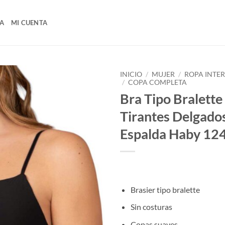
A
MI CUENTA
INICIO
/
MUJER
/
ROPA INTE
/
COPA COMPLETA
Bra Tipo Bralette
Tirantes Delgado
Espalda Haby 12
Brasier tipo bralette
Sin costuras
Copas suaves