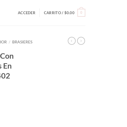
0
ACCEDER
CARRITO /
$
0.00
RIOR
/
BRASIERES
 Con
s En
402