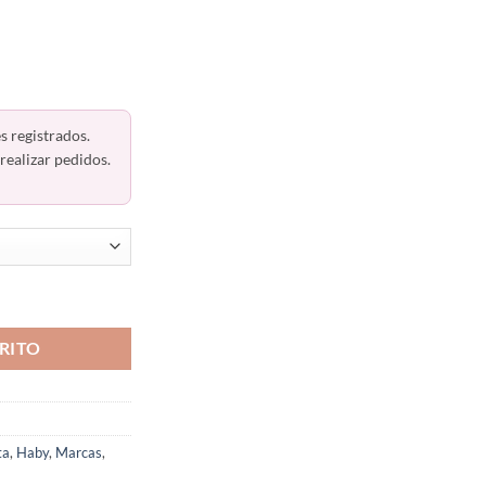
s registrados.
realizar pedidos.
elgados En Espalda Haby 12402 cantidad
RITO
ta
,
Haby
,
Marcas
,