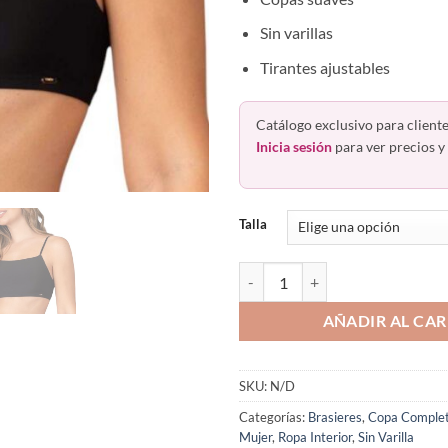
Sin varillas
Tirantes ajustables
Catálogo exclusivo para cliente
Inicia sesión
para ver precios y 
Talla
Bra Tipo Bralette Con Tirantes D
AÑADIR AL CAR
SKU:
N/D
Categorías:
Brasieres
,
Copa Comple
Mujer
,
Ropa Interior
,
Sin Varilla