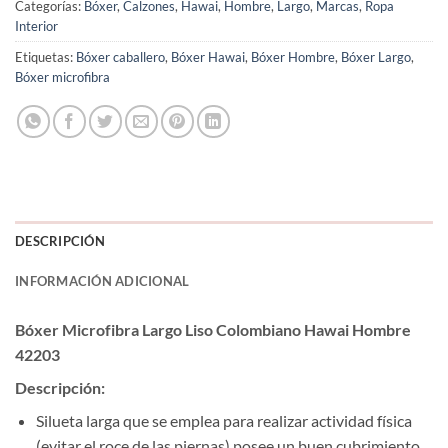
Categorías:
Bóxer
,
Calzones
,
Hawai
,
Hombre
,
Largo
,
Marcas
,
Ropa
Interior
Etiquetas:
Bóxer caballero
,
Bóxer Hawai
,
Bóxer Hombre
,
Bóxer Largo
,
Bóxer microfibra
DESCRIPCIÓN
INFORMACIÓN ADICIONAL
Bóxer Microfibra Largo Liso Colombiano Hawai Hombre
42203
Descripción:
Silueta larga que se emplea para realizar actividad física
(evitar el roce de las piernas) posee un buen cubrimiento