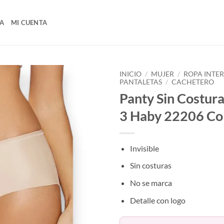
A
MI CUENTA
INICIO
/
MUJER
/
ROPA INTE
PANTALETAS
/
CACHETERO
Panty Sin Costur
3 Haby 22206 Co
Invisible
Sin costuras
No se marca
Detalle con logo