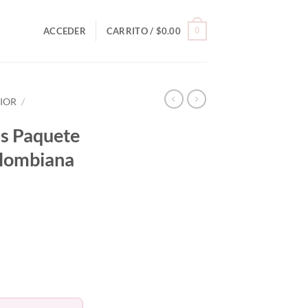
0
ACCEDER
CARRITO /
$
0.00
RIOR
/
as Paquete
lombiana