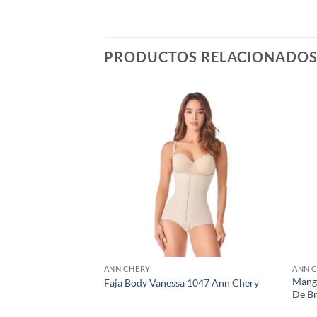
PRODUCTOS RELACIONADO
ANN CHERY
ANN 
ompleto Ann Chery
Manga
Faja Body Vanessa 1047 Ann Chery
De B