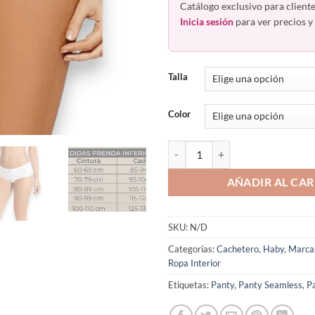
Catálogo exclusivo para cliente
Inicia sesión
para ver precios y 
Talla
Color
Panty Sin Costuras Paquete 3 Ha
AÑADIR AL CAR
SKU:
N/D
Categorías:
Cachetero
,
Haby
,
Marca
Ropa Interior
Etiquetas:
Panty
,
Panty Seamless
,
Pa