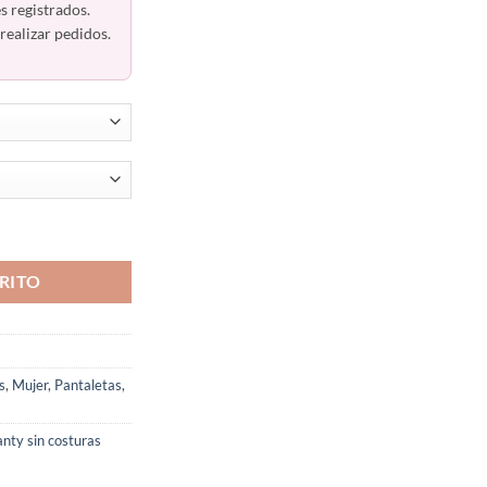
s registrados.
realizar pedidos.
by 22206 Colombiana cantidad
RITO
s
,
Mujer
,
Pantaletas
,
nty sin costuras