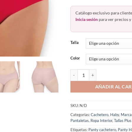
Catálogo exclusivo para cliente
Inicia sesión
para ver precios y 
Talla
Color
Panty Cachetero Invisible Sin C
AÑADIR AL CAR
SKU:
N/D
Categorías:
Cachetero
,
Haby
,
Marca
Pantaletas
,
Ropa Interior
,
Tallas Plus
Etiquetas:
Panty cachetero
,
Panty H