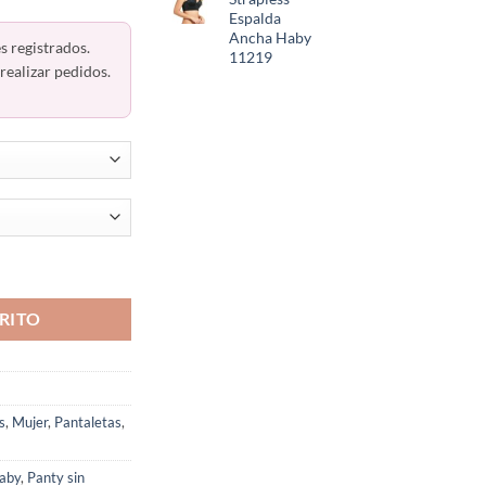
Espalda
Ancha Haby
s registrados.
11219
realizar pedidos.
osturas Colombiano Haby 21504 cantidad
RITO
s
,
Mujer
,
Pantaletas
,
aby
,
Panty sin