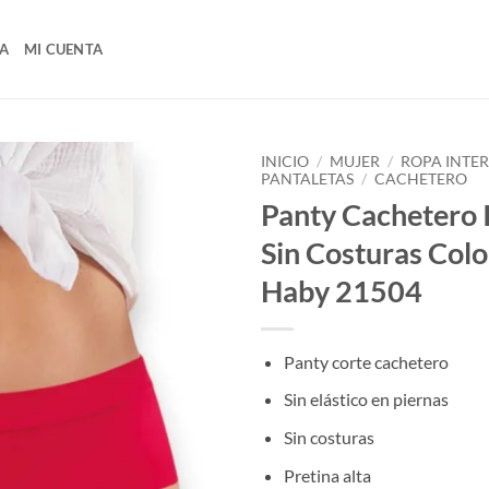
A
MI CUENTA
INICIO
/
MUJER
/
ROPA INTE
PANTALETAS
/
CACHETERO
Panty Cachetero I
Sin Costuras Col
Haby 21504
Panty corte cachetero
Sin elástico en piernas
Sin costuras
Pretina alta