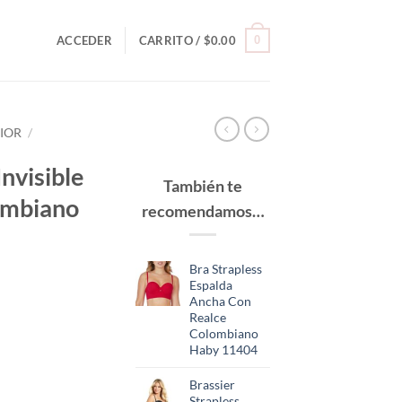
0
ACCEDER
CARRITO /
$
0.00
RIOR
/
nvisible
También te
ombiano
recomendamos…
Bra Strapless
Espalda
Ancha Con
Realce
Colombiano
Haby 11404
Brassier
Strapless