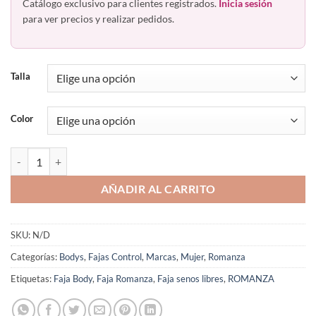
Catálogo exclusivo para clientes registrados.
Inicia sesión
para ver precios y realizar pedidos.
Talla
Color
Faja Body Smart Colombiana Ultra Liviano Romanza 2023 cantidad
AÑADIR AL CARRITO
SKU:
N/D
Categorías:
Bodys
,
Fajas Control
,
Marcas
,
Mujer
,
Romanza
Etiquetas:
Faja Body
,
Faja Romanza
,
Faja senos libres
,
ROMANZA