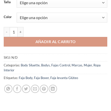
Talla
Color
Faja Body Bóxer Top Tirantes Ajustables 5009 Body Siluette cantidad
AÑADIR AL CARRITO
SKU:
N/D
Categorías:
Body Siluette
,
Bodys
,
Fajas Control
,
Marcas
,
Mujer
,
Ropa
Interior
Etiquetas:
Faja Body
,
Faja Boxer
,
Faja levanta Glúteo