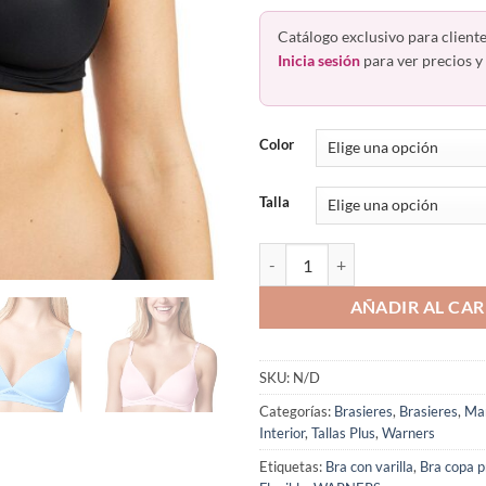
Catálogo exclusivo para cliente
Inicia sesión
para ver precios y 
Color
Talla
Bra Varilla Flexible Busto Pesad
AÑADIR AL CAR
SKU:
N/D
Categorías:
Brasieres
,
Brasieres
,
Ma
Interior
,
Tallas Plus
,
Warners
Etiquetas:
Bra con varilla
,
Bra copa 