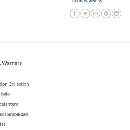
Flexible
,
WARNERS
61 Warners
tion Collection
 bajo
 delantero
ranspirabilidad
las