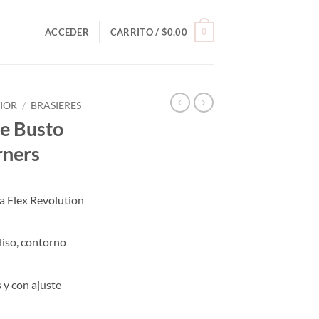
0
ACCEDER
CARRITO /
$
0.00
RIOR
/
BRASIERES
le Busto
rners
a Flex Revolution
iso, contorno
 y con ajuste