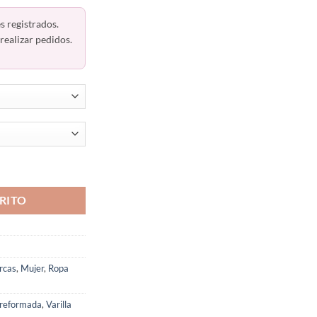
s registrados.
realizar pedidos.
o 3761 Warners cantidad
RITO
rcas
,
Mujer
,
Ropa
preformada
,
Varilla