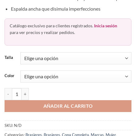
Espalda ancha que disimula imperfecciones
Catálogo exclusivo para clientes registrados.
Inicia sesión
para ver precios y realizar pedidos.
Talla
Color
Bra Con Varilla Se Adapta 3 Tallas 5182 Playtex Playsupport cantidad
AÑADIR AL CARRITO
SKU:
N/D
Categorías:
Brasieres
,
Brasieres
,
Copa Completa
,
Marcas
,
Mujer
,