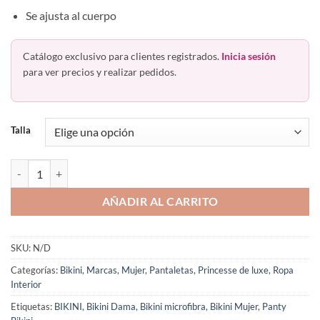
Se ajusta al cuerpo
Catálogo exclusivo para clientes registrados.
Inicia sesión
para ver precios y realizar pedidos.
Talla
Panty Bikini De Microfibra 3 Pack Princesse De Luxe 5225 cantidad
AÑADIR AL CARRITO
SKU:
N/D
Categorías:
Bikini
,
Marcas
,
Mujer
,
Pantaletas
,
Princesse de luxe
,
Ropa
Interior
Etiquetas:
BIKINI
,
Bikini Dama
,
Bikini microfibra
,
Bikini Mujer
,
Panty