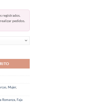
s registrados.
realizar pedidos.
Libres Powernet 3176 Romanza cantidad
RITO
rcas
,
Mujer
,
ja Romanza
,
Faja