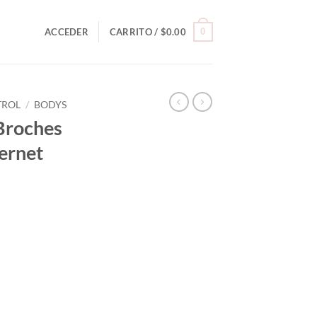
0
ACCEDER
CARRITO /
$
0.00
TROL
/
BODYS
 Broches
ernet