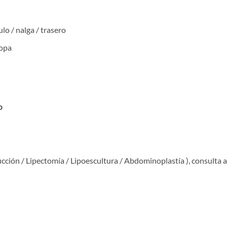
lo / nalga / trasero
ropa
o
ucción / Lipectomía / Lipoescultura / Abdominoplastía ), consulta 