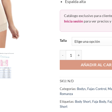
Espalda alta
Catálogo exclusivo para cliente
Inicia sesión
para ver precios y 
Talla
Faja Short Corto Broches Senos 
AÑADIR AL CAR
SKU:
N/D
Categorías:
Bodys
,
Fajas Control
,
Ma
Romanza
Etiquetas:
Body Short
,
Faja Body
,
Fa
Short