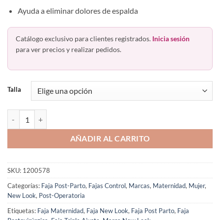
Ayuda a eliminar dolores de espalda
Catálogo exclusivo para clientes registrados.
Inicia sesión
para ver precios y realizar pedidos.
Talla
Faja Postparto Postquirúrgica Triple Ajuste New Look 578 cantidad
AÑADIR AL CARRITO
SKU:
1200578
Categorías:
Faja Post-Parto
,
Fajas Control
,
Marcas
,
Maternidad
,
Mujer
,
New Look
,
Post-Operatoria
Etiquetas:
Faja Maternidad
,
Faja New Look
,
Faja Post Parto
,
Faja