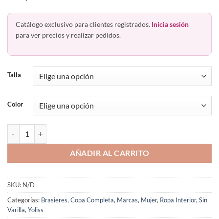
Catálogo exclusivo para clientes registrados.
Inicia sesión
para ver precios y realizar pedidos.
Talla
Color
Brasier Sin Varilla Licra Busto Medio Y Pesado 702 Yoliss cantidad
AÑADIR AL CARRITO
SKU:
N/D
Categorías:
Brasieres
,
Copa Completa
,
Marcas
,
Mujer
,
Ropa Interior
,
Sin
Varilla
,
Yoliss