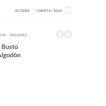
0
ACCEDER
CARRITO /
$
0.00
RIOR
/
BRASIERES
a Busto
Algodón