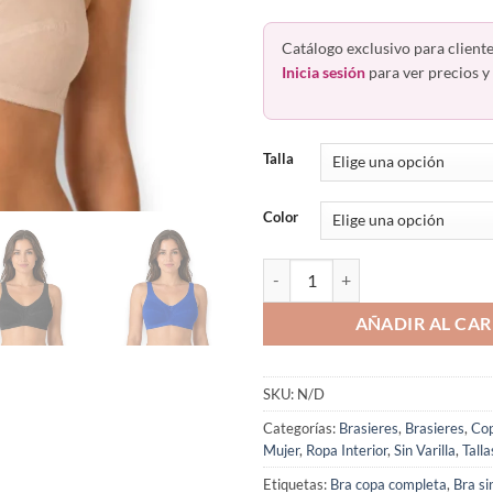
Catálogo exclusivo para cliente
Inicia sesión
para ver precios y 
Talla
Color
Brasier Sin Varilla Busto Medio 
AÑADIR AL CAR
SKU:
N/D
Categorías:
Brasieres
,
Brasieres
,
Co
Mujer
,
Ropa Interior
,
Sin Varilla
,
Talla
Etiquetas:
Bra copa completa
,
Bra sin