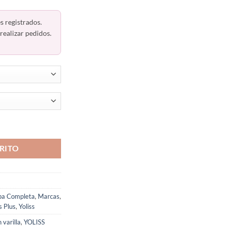
s registrados.
realizar pedidos.
Y Pesado Algodón Yoliss 702A cantidad
RITO
pa Completa
,
Marcas
,
s Plus
,
Yoliss
 varilla
,
YOLISS