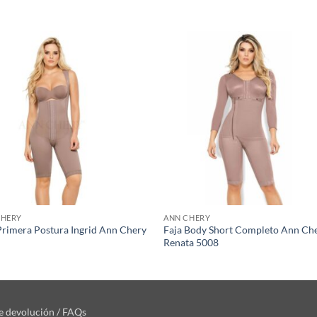
S
CHERY
ANN CHERY
Primera Postura Ingrid Ann Chery
Faja Body Short Completo Ann Ch
Renata 5008
de devolución / FAQs