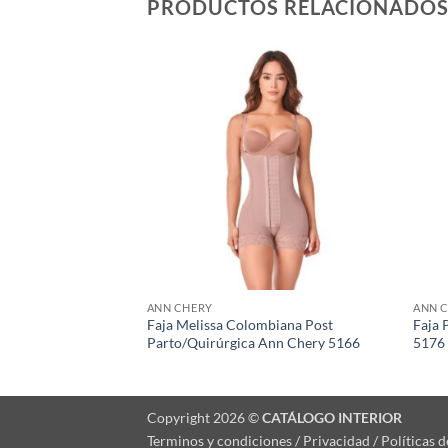
PRODUCTOS RELACIONADO
ANN CHERY
ANN 
aballero Ann Chery
Faja Melissa Colombiana Post
Faja 
Parto/Quirúrgica Ann Chery 5166
5176
Copyright 2026 ©
CATÁLOGO INTERIOR
Terminos y condiciones / Privacidad / Políticas 