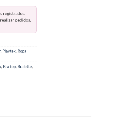
s registrados.
realizar pedidos.
r
,
Playtex
,
Ropa
a
,
Bra top
,
Bralette
,