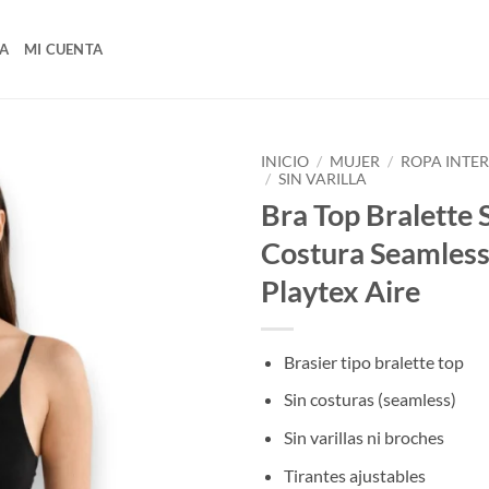
A
MI CUENTA
INICIO
/
MUJER
/
ROPA INTE
/
SIN VARILLA
Bra Top Bralette 
Costura Seamles
Playtex Aire
Brasier tipo bralette top
Sin costuras (seamless)
Sin varillas ni broches
Tirantes ajustables