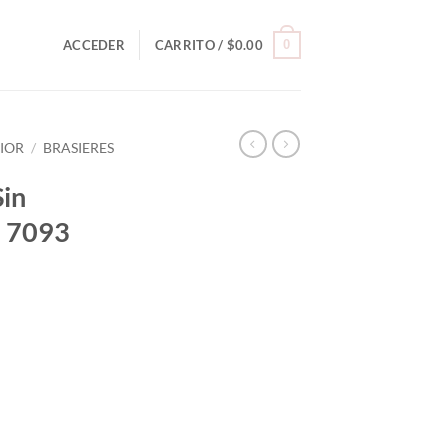
0
ACCEDER
CARRITO /
$
0.00
RIOR
/
BRASIERES
Sin
s 7093