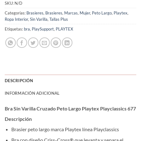
SKU:
N/D
Categorías:
Brasieres
,
Brasieres
,
Marcas
,
Mujer
,
Peto Largo
,
Playtex
,
Ropa Interior
,
Sin Varilla
,
Tallas Plus
Etiquetas:
bra
,
PlaySupport
,
PLAYTEX
DESCRIPCIÓN
INFORMACIÓN ADICIONAL
Bra Sin Varilla Cruzado Peto Largo Playtex Playclassics 677
Descripción
Brasier peto largo marca Playtex línea Playclassics
Bra con diseño Criss-Cross® que levanta y separa el