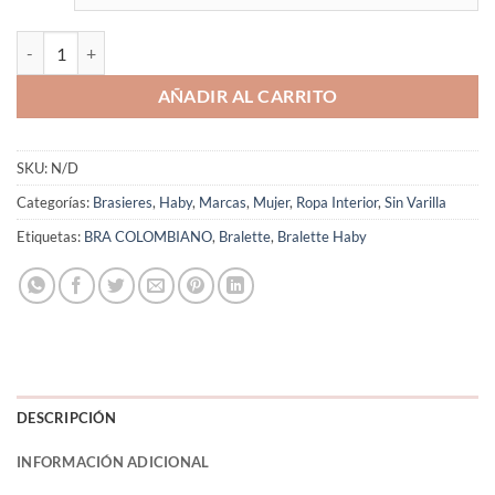
Bra Espalda Y Laterales Anchos Sin Costura 12150 Haby cantidad
AÑADIR AL CARRITO
SKU:
N/D
Categorías:
Brasieres
,
Haby
,
Marcas
,
Mujer
,
Ropa Interior
,
Sin Varilla
Etiquetas:
BRA COLOMBIANO
,
Bralette
,
Bralette Haby
DESCRIPCIÓN
INFORMACIÓN ADICIONAL