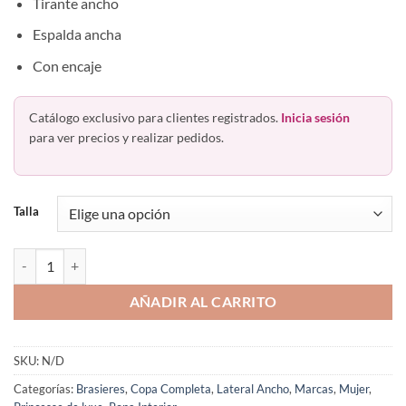
Tirante ancho
Espalda ancha
Con encaje
Catálogo exclusivo para clientes registrados.
Inicia sesión
para ver precios y realizar pedidos.
Talla
Bra Copa Preformada Espalda Ancha Princesse De Luxe 1871 cantida
AÑADIR AL CARRITO
SKU:
N/D
Categorías:
Brasieres
,
Copa Completa
,
Lateral Ancho
,
Marcas
,
Mujer
,