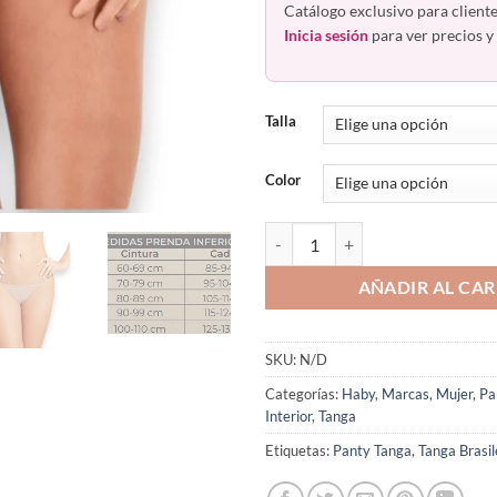
Catálogo exclusivo para cliente
Inicia sesión
para ver precios y 
Talla
Color
Brasilera Tanga Hilo T Paquete 
AÑADIR AL CAR
SKU:
N/D
Categorías:
Haby
,
Marcas
,
Mujer
,
Pa
Interior
,
Tanga
Etiquetas:
Panty Tanga
,
Tanga Brasil