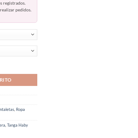
s registrados.
realizar pedidos.
3 Haby 22203 Colombiana cantidad
RITO
ntaletas
,
Ropa
era
,
Tanga Haby