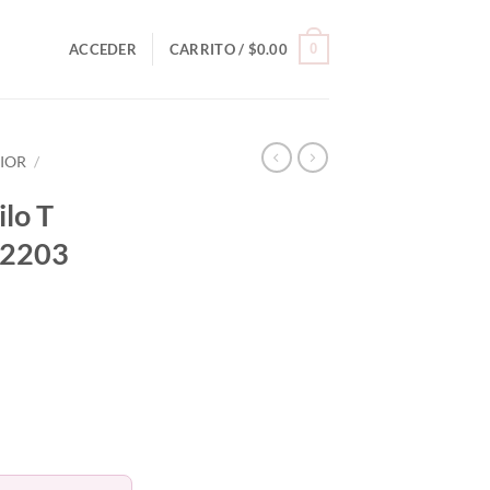
0
ACCEDER
CARRITO /
$
0.00
RIOR
/
ilo T
22203