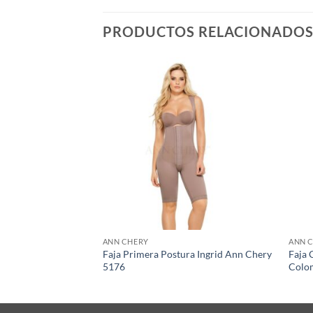
PRODUCTOS RELACIONADO
ANN CHERY
ANN 
lombiana Unisex
Faja Primera Postura Ingrid Ann Chery
Faja 
y 2051
5176
Colo