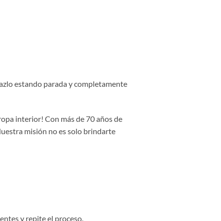
, hazlo estando parada y completamente
 ropa interior! Con más de 70 años de
Nuestra misión no es solo brindarte
entes y repite el proceso.