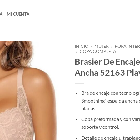
A
MI CUENTA
INICIO
/
MUJER
/
ROPA INTE
/
COPA COMPLETA
Brasier De Encaje
Ancha 52163 Pla
Bra de encaje con tecnologí
Smoothing” espalda ancha 
planas.
Copa preformada y con vari
soporte y control.
Detalle de encaje ultraplan