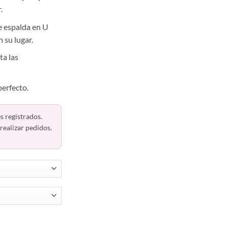
.
e espalda en U
 su lugar.
ta las
perfecto.
s registrados.
realizar pedidos.
52163 Playtex cantidad