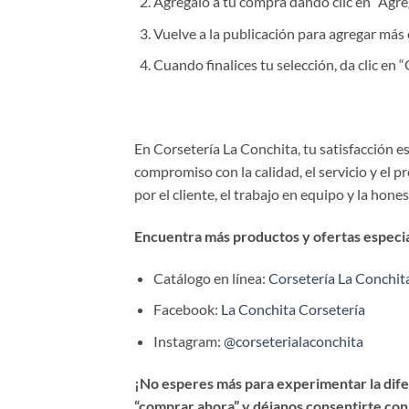
Agrégalo a tu compra dando clic en “Agrega
Vuelve a la publicación para agregar más 
Cuando finalices tu selección, da clic en
En Corsetería La Conchita, tu satisfacción 
compromiso con la calidad, el servicio y el 
por el cliente, el trabajo en equipo y la hone
Encuentra más productos y ofertas especial
Catálogo en línea:
Corsetería La Conchit
Facebook:
La Conchita Corsetería
Instagram:
@corseterialaconchita
¡No esperes más para experimentar la difer
“comprar ahora” y déjanos consentirte con