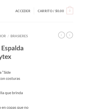
0
ACCEDER
CARRITO /
$
0.00
RIOR
/
BRASIERES
 Espalda
ytex
a “Side
con costuras
lla que brinda
o en copas que no