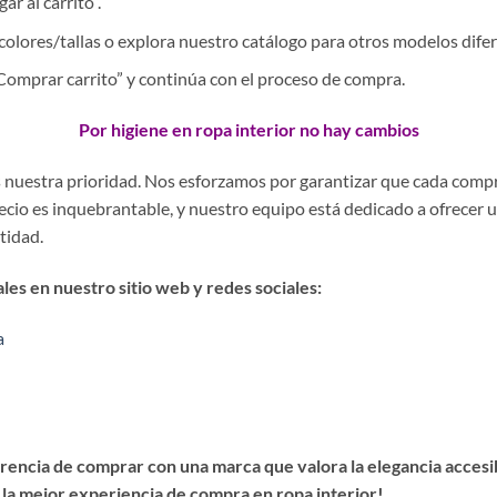
r al carrito”.
colores/tallas o explora nuestro catálogo para otros modelos difer
 “Comprar carrito” y continúa con el proceso de compra.
Por higiene en ropa interior no hay cambios
es nuestra prioridad. Nos esforzamos por garantizar que cada comp
precio es inquebrantable, y nuestro equipo está dedicado a ofrecer 
stidad.
es en nuestro sitio web y redes sociales:
a
encia de comprar con una marca que valora la elegancia accesibl
 la mejor experiencia de compra en ropa interior!