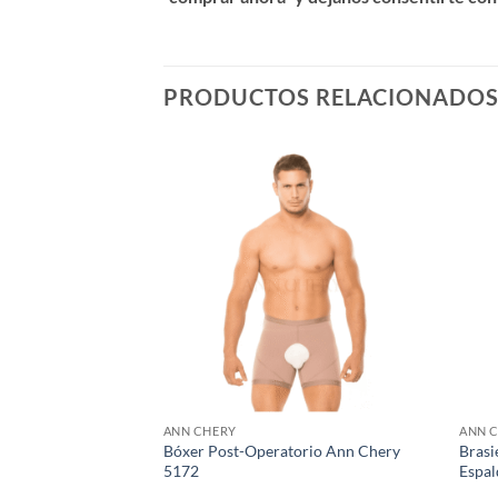
PRODUCTOS RELACIONADO
ANN CHERY
ANN 
tex Broche 2031 Ann
Bóxer Post-Operatorio Ann Chery
Brasi
 Sport
5172
Espal